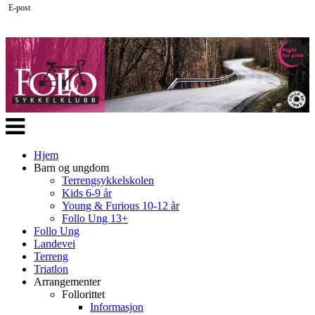
E-post
Veksle
navigasjon
Hjem
Barn og ungdom
Terrengsykkelskolen
Kids 6-9 år
Young & Furious 10-12 år
Follo Ung 13+
Follo Ung
Landevei
Terreng
Triatlon
Arrangementer
Follorittet
Informasjon