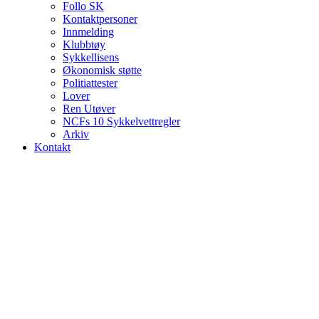
Follo SK
Kontaktpersoner
Innmelding
Klubbtøy
Sykkellisens
Økonomisk støtte
Politiattester
Lover
Ren Utøver
NCFs 10 Sykkelvettregler
Arkiv
Kontakt