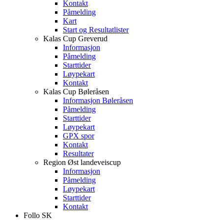
Kontakt
Påmelding
Kart
Start og Resultatlister
Kalas Cup Greverud
Informasjon
Påmelding
Starttider
Løypekart
Kontakt
Kalas Cup Bøleråsen
Informasjon Bøleråsen
Påmelding
Starttider
Løypekart
GPX spor
Kontakt
Resultater
Region Øst landeveiscup
Informasjon
Påmelding
Løypekart
Starttider
Kontakt
Follo SK