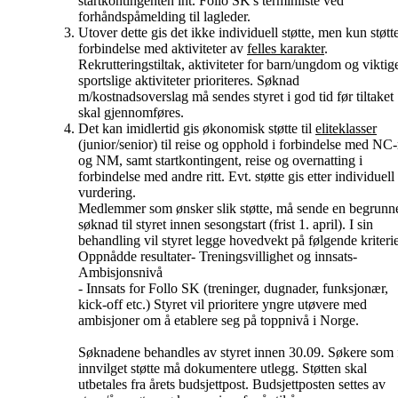
startkontingenten iht. Follo SK's terminliste ved
forhåndspåmelding til lagleder.
Utover dette gis det ikke individuell støtte, men kun støtte
forbindelse med aktiviteter av
felles karakter
.
Rekrutteringstiltak, aktiviteter for barn/ungdom og viktig
sportslige aktiviteter prioriteres. Søknad
m/kostnadsoverslag må sendes styret i god tid før tiltaket
skal gjennomføres.
Det kan imidlertid gis økonomisk støtte til
eliteklasser
(junior/senior) til reise og opphold i forbindelse med NC-r
og NM, samt startkontingent, reise og overnatting i
forbindelse med andre ritt. Evt. støtte gis etter individuell
vurdering.
Medlemmer som ønsker slik støtte, må sende en begrunn
søknad til styret innen sesongstart (frist 1. april). I sin
behandling vil styret legge hovedvekt på følgende kriterie
Oppnådde resultater- Treningsvillighet og innsats
-
Ambisjonsnivå
- Innsats for Follo SK (treninger, dugnader, funksjonær,
kick-off etc.)
Styret vil prioritere yngre utøvere med
ambisjoner om å etablere seg på toppnivå i Norge.
Søknadene behandles av styret innen 30.09. Søkere som 
innvilget støtte må dokumentere utlegg. Støtten skal
utbetales fra årets budsjettpost. Budsjettposten settes av