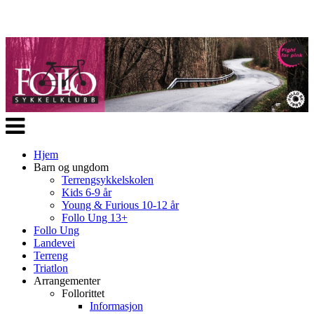
Veksle
navigasjon
Hjem
Barn og ungdom
Terrengsykkelskolen
Kids 6-9 år
Young & Furious 10-12 år
Follo Ung 13+
Follo Ung
Landevei
Terreng
Triatlon
Arrangementer
Follorittet
Informasjon