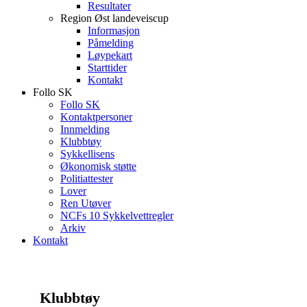
Resultater
Region Øst landeveiscup
Informasjon
Påmelding
Løypekart
Starttider
Kontakt
Follo SK
Follo SK
Kontaktpersoner
Innmelding
Klubbtøy
Sykkellisens
Økonomisk støtte
Politiattester
Lover
Ren Utøver
NCFs 10 Sykkelvettregler
Arkiv
Kontakt
Klubbtøy