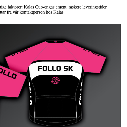
ktige faktorer: Kalas Cup-engasjement, raskere leveringstider,
ttar fra vår kontaktperson hos Kalas.