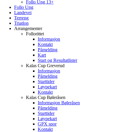
Follo Ung 13+
Follo Ung
Landevei
Terreng
Triatlon
Arrangementer
Follorittet
Informasjon
Kontakt
Påmelding
Kart
Start og Resultatlister
Kalas Cup Greverud
Informasjon
Påmelding
Starttider
Løypekart
Kontakt
Kalas Cup Bøleråsen
Informasjon Bøleråsen
Påmelding
Starttider
Løypekart
GPX spor
Kontakt