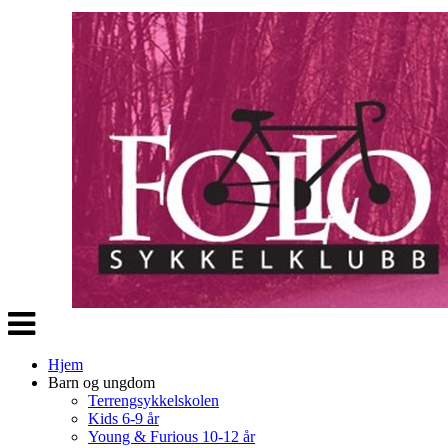
Veksle
navigasjon
Hjem
Barn og ungdom
Terrengsykkelskolen
Kids 6-9 år
Young & Furious 10-12 år