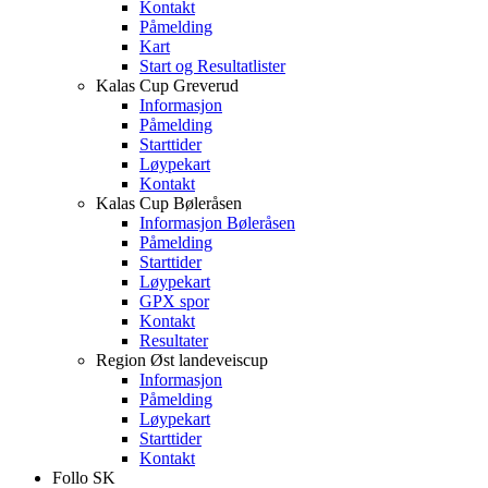
Kontakt
Påmelding
Kart
Start og Resultatlister
Kalas Cup Greverud
Informasjon
Påmelding
Starttider
Løypekart
Kontakt
Kalas Cup Bøleråsen
Informasjon Bøleråsen
Påmelding
Starttider
Løypekart
GPX spor
Kontakt
Resultater
Region Øst landeveiscup
Informasjon
Påmelding
Løypekart
Starttider
Kontakt
Follo SK