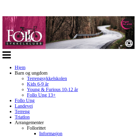
Veksle
navigasjon
Hjem
Barn og ungdom
Terrengsykkelskolen
Kids 6-9 år
Young & Furious 10-12 år
Follo Ung 13+
Follo Ung
Landevei
Terreng
Triatlon
Arrangementer
Follorittet
Informasjon