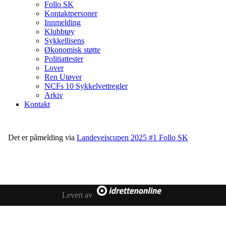
Follo SK
Kontaktpersoner
Innmelding
Klubbtøy
Sykkellisens
Økonomisk støtte
Politiattester
Lover
Ren Utøver
NCFs 10 Sykkelvettregler
Arkiv
Kontakt
Det er påmelding via
Landeveiscupen 2025 #1 Follo SK
Levert av