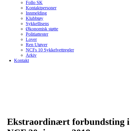
Follo SK
Kontaktpersoner
Innmelding
Klubbtøy
Sykkellisens
Økonomisk støtte
Politiattester
Lover
Ren Utøver
NCFs 10 Sykkelvettregler
Arkiv
Kontakt
Ekstraordinært forbundsting i