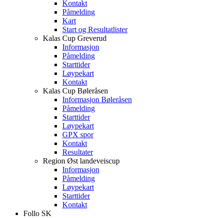
Kontakt
Påmelding
Kart
Start og Resultatlister
Kalas Cup Greverud
Informasjon
Påmelding
Starttider
Løypekart
Kontakt
Kalas Cup Bøleråsen
Informasjon Bøleråsen
Påmelding
Starttider
Løypekart
GPX spor
Kontakt
Resultater
Region Øst landeveiscup
Informasjon
Påmelding
Løypekart
Starttider
Kontakt
Follo SK