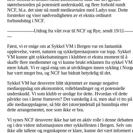
størrelsesorden på potensielt underskudd, og flere forhold rundt
NCF, bl.a. det siste nå rundt medieavtalen med Ladys tour. Dette
forsterker og viser nødvendigheten av et ekstra ordinært
forbundsting i NCF.
------------------Utdrag fra vårt svar til NCF og Rye, sendt 19/11------
---
Først, vi er enige om at Sykkel VM i Bergen var en fantastisk
opplevelse, været, naturen og sykkelprestasjonen var topp. Sykkel
VM kunne gitt sykkelsatsningen i klubben et ekstra moment til å
skaffe flere medlemmer og vi kunne brukt reklamen fra sykkel VM
mere lokalt. Vi er også enig om at utviklingen innen sykling i Norg
har vært meget bra, og NCF har bidratt betydelig til det.
Sykkel VM har dessverre blitt skjemmet av mange negative
mediaoppslag om økonomirot, rolleblandinger og et potensielle
underskudd. Vi som klubb er urolige for dette. Hvordan vil dette
påvirke oss i årene framover? Det vanskelig å si, men skal vi tro på
alle mediaoppslagene, så blir det (store)rødetall på bunnlinja etter
dette arrangementet, noe som ikke er bra.
Vi synes NCF dessverre ikke har tatt en aktiv rolle i denne debatten
og i den videre informasjonen etter sykkelfesten i Bergen. Selv om
ikke alle tallene og regnskapene er klare, kunne det vært informert 