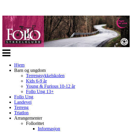
Veksle
navigasjon
Hjem
Barn og ungdom
Terrengsykkelskolen
Kids 6-9 år
Young & Furious 10-12 år
Follo Ung 13+
Follo Ung
Landevei
Terreng
Triatlon
Arrangementer
Follorittet
Informasjon