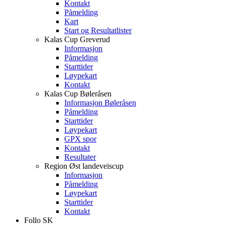
Kontakt
Påmelding
Kart
Start og Resultatlister
Kalas Cup Greverud
Informasjon
Påmelding
Starttider
Løypekart
Kontakt
Kalas Cup Bøleråsen
Informasjon Bøleråsen
Påmelding
Starttider
Løypekart
GPX spor
Kontakt
Resultater
Region Øst landeveiscup
Informasjon
Påmelding
Løypekart
Starttider
Kontakt
Follo SK