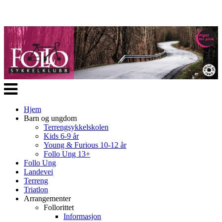
Veksle
navigasjon
Hjem
Barn og ungdom
Terrengsykkelskolen
Kids 6-9 år
Young & Furious 10-12 år
Follo Ung 13+
Follo Ung
Landevei
Terreng
Triatlon
Arrangementer
Follorittet
Informasjon