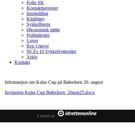
Follo SK
Kontaktpersoner
Innmelding
Klubbtøy
Sykkellisens
Økonomisk støtte
Politiattester
Lover
Ren Utøver
NCFs 10 Sykkelvettregler
Arkiv
Kontakt
Informasjon om Kalas Cup på Bøleråsen 20. august
Invitasjon Kalas Cup Bøleråsen_20aug25.docx
Levert av