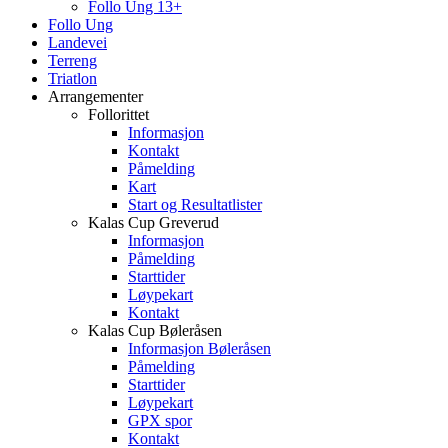
Follo Ung 13+
Follo Ung
Landevei
Terreng
Triatlon
Arrangementer
Follorittet
Informasjon
Kontakt
Påmelding
Kart
Start og Resultatlister
Kalas Cup Greverud
Informasjon
Påmelding
Starttider
Løypekart
Kontakt
Kalas Cup Bøleråsen
Informasjon Bøleråsen
Påmelding
Starttider
Løypekart
GPX spor
Kontakt