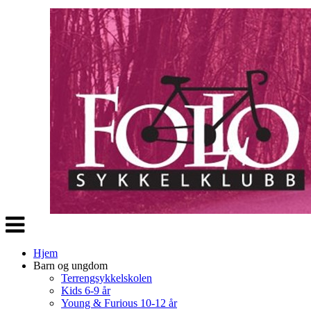
Veksle
navigasjon
Hjem
Barn og ungdom
Terrengsykkelskolen
Kids 6-9 år
Young & Furious 10-12 år