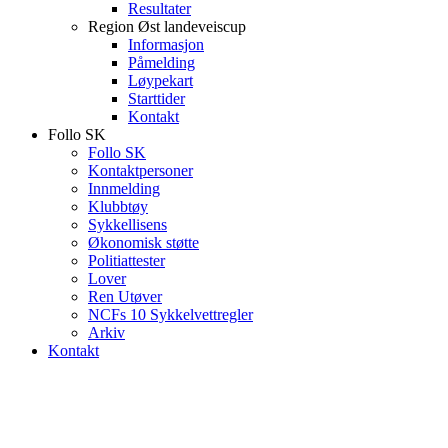
Resultater
Region Øst landeveiscup
Informasjon
Påmelding
Løypekart
Starttider
Kontakt
Follo SK
Follo SK
Kontaktpersoner
Innmelding
Klubbtøy
Sykkellisens
Økonomisk støtte
Politiattester
Lover
Ren Utøver
NCFs 10 Sykkelvettregler
Arkiv
Kontakt