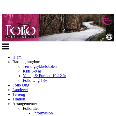
Veksle
navigasjon
Hjem
Barn og ungdom
Terrengsykkelskolen
Kids 6-9 år
Young & Furious 10-12 år
Follo Ung 13+
Follo Ung
Landevei
Terreng
Triatlon
Arrangementer
Follorittet
Informasjon