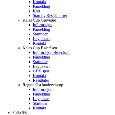
Kontakt
Påmelding
Kart
Start og Resultatlister
Kalas Cup Greverud
Informasjon
Påmelding
Starttider
Løypekart
Kontakt
Kalas Cup Bøleråsen
Informasjon Bøleråsen
Påmelding
Starttider
Løypekart
GPX spor
Kontakt
Resultater
Region Øst landeveiscup
Informasjon
Påmelding
Løypekart
Starttider
Kontakt
Follo SK