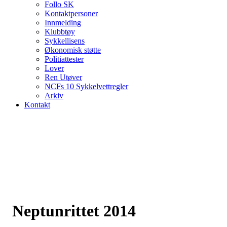
Follo SK
Kontaktpersoner
Innmelding
Klubbtøy
Sykkellisens
Økonomisk støtte
Politiattester
Lover
Ren Utøver
NCFs 10 Sykkelvettregler
Arkiv
Kontakt
Neptunrittet 2014