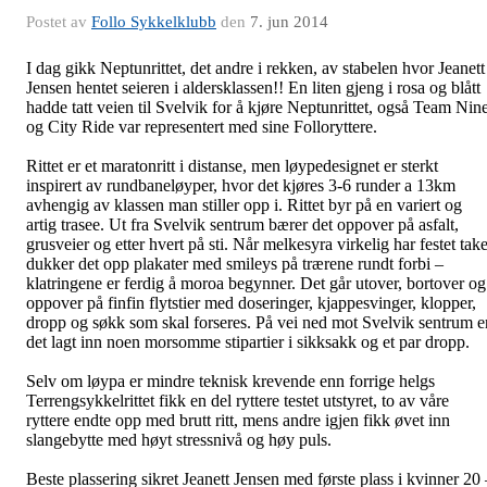
Postet av
Follo Sykkelklubb
den
7. jun 2014
I dag gikk Neptunrittet, det andre i rekken, av stabelen hvor Jeanett
Jensen hentet seieren i aldersklassen!! En liten gjeng i rosa og blått
hadde tatt veien til Svelvik for å kjøre Neptunrittet, også Team Nin
og City Ride var representert med sine Folloryttere.
Rittet er et maratonritt i distanse, men løypedesignet er sterkt
inspirert av rundbaneløyper, hvor det kjøres 3-6 runder a 13km
avhengig av klassen man stiller opp i. Rittet byr på en variert og
artig trasee. Ut fra Svelvik sentrum bærer det oppover på asfalt,
grusveier og etter hvert på sti. Når melkesyra virkelig har festet take
dukker det opp plakater med smileys på trærene rundt forbi –
klatringene er ferdig å moroa begynner. Det går utover, bortover og
oppover på finfin flytstier med doseringer, kjappesvinger, klopper,
dropp og søkk som skal forseres. På vei ned mot Svelvik sentrum e
det lagt inn noen morsomme stipartier i sikksakk og et par dropp.
Selv om løypa er mindre teknisk krevende enn forrige helgs
Terrengsykkelrittet fikk en del ryttere testet utstyret, to av våre
ryttere endte opp med brutt ritt, mens andre igjen fikk øvet inn
slangebytte med høyt stressnivå og høy puls.
Beste plassering sikret Jeanett Jensen med første plass i kvinner 20 