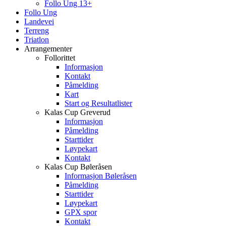
Follo Ung 13+
Follo Ung
Landevei
Terreng
Triatlon
Arrangementer
Follorittet
Informasjon
Kontakt
Påmelding
Kart
Start og Resultatlister
Kalas Cup Greverud
Informasjon
Påmelding
Starttider
Løypekart
Kontakt
Kalas Cup Bøleråsen
Informasjon Bøleråsen
Påmelding
Starttider
Løypekart
GPX spor
Kontakt