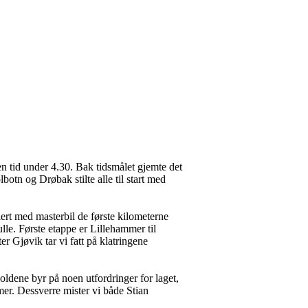
en tid under 4.30. Bak tidsmålet gjemte det
botn og Drøbak stilte alle til start med
llert med masterbil de første kilometerne
lle. Første etappe er Lillehammer til
er Gjøvik tar vi fatt på klatringene
holdene byr på noen utfordringer for laget,
mer. Dessverre mister vi både Stian