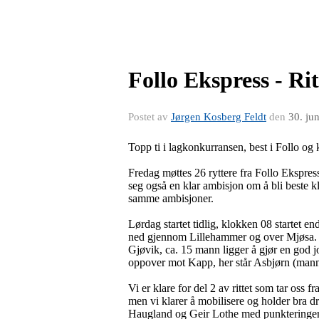
Follo Ekspress - R
Postet av
Jørgen Kosberg Feldt
den
30. ju
Topp ti i lagkonkurransen, best i Follo og
Fredag møttes 26 ryttere fra Follo Ekspress
seg også en klar ambisjon om å bli beste kl
samme ambisjoner.
Lørdag startet tidlig, klokken 08 startet en
ned gjennom Lillehammer og over Mjøsa. På 
Gjøvik, ca. 15 mann ligger å gjør en god job
oppover mot Kapp, her står Asbjørn (mannen 
Vi er klare for del 2 av rittet som tar oss
men vi klarer å mobilisere og holder bra d
Haugland og Geir Lothe med punkteringer