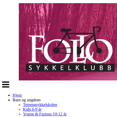
Veksle
navigasjon
Hjem
Barn og ungdom
Terrengsykkelskolen
Kids 6-9 år
Young & Furious 10-12 år