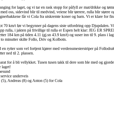
nging for laget, og vi tar en rask stopp for påfyll av mat/drikke og t
 med oss, sidevind blir til medvind, veiene blir tørrere, rulla blir større
rognerbakkene får vi Cola fra utskremte koner og barn. Vi er klare for fin
t 70 km/t før vi begynner på dagens siste utfordring opp Djupdalen. Vi 
pp rulla, i jakten på frivillige til rulla er Espen helt klar: JEG ER S
etter 184 km på tiden 4.11 (gj.sn 43.9 km/t) og suser inn til 9. plass i
to minutter skilte Follo, Driv og Kolbotn.
 en rytter som vel fortjent kjører med verdensmesterstriper på Follodrakt
r ned til 2. plassen.
rat for å bli vellykket. Tusen tusen takk til dere som ble med og gjord
 laget!
nesund
service underveis
 (5), Andreas (8) og Anton (5) for Cola