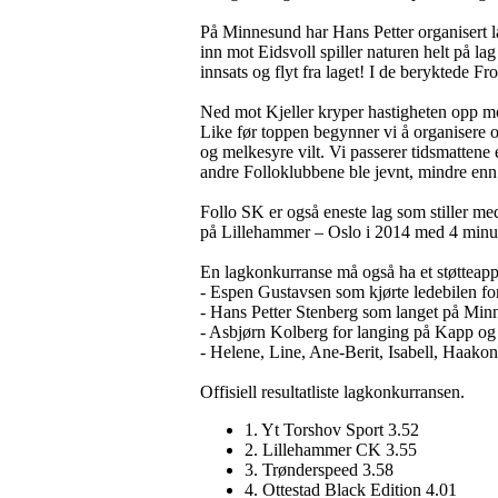
På Minnesund har Hans Petter organisert la
inn mot Eidsvoll spiller naturen helt på lag
innsats og flyt fra laget! I de beryktede F
Ned mot Kjeller kryper hastigheten opp mo
Like før toppen begynner vi å organisere o
og melkesyre vilt. Vi passerer tidsmattene 
andre Folloklubbene ble jevnt, mindre enn 
Follo SK er også eneste lag som stiller med
på Lillehammer – Oslo i 2014 med 4 minutte
En lagkonkurranse må også ha et støtteappa
- Espen Gustavsen som kjørte ledebilen for
- Hans Petter Stenberg som langet på Min
- Asbjørn Kolberg for langing på Kapp og 
- Helene, Line, Ane-Berit, Isabell, Haakon
Offisiell resultatliste lagkonkurransen.
1. Yt Torshov Sport 3.52
2. Lillehammer CK 3.55
3. Trønderspeed 3.58
4. Ottestad Black Edition 4.01