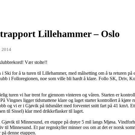
ittrapport Lillehammer – Oslo
n 2014
 klubbrekord! Vær stolte!!
 i Ski for å ta turen til Lillehammer, med målsetting om å ta returen på 
ubb i Folloregionen, noe som ville bli hardt å klare. Follo SK, Driv, Kol
delig turen vi har trent for gjennom vinteren og våren. Starten er kontro
Vingnes ligger tidsmattene klare og laget starter kontrollert å kjøre ru
b og vi er i Gjøvik på tidsmålet med forventet snitt fart på 41 km/t. Ett
til Sissel) klar med drikkeflasker til laget.
 fra Gjøvik til Minnesund, en etappe på drøye 5 mil langs Mjøsa. Vindfor
riv til Minnesund. Et par regnskyller minner oss om at det er norsk som
 på denne etappen.