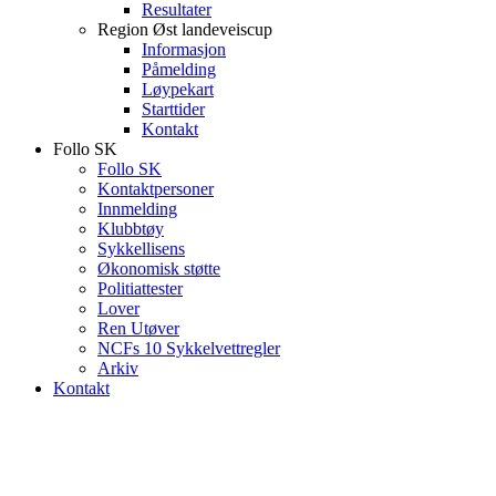
Resultater
Region Øst landeveiscup
Informasjon
Påmelding
Løypekart
Starttider
Kontakt
Follo SK
Follo SK
Kontaktpersoner
Innmelding
Klubbtøy
Sykkellisens
Økonomisk støtte
Politiattester
Lover
Ren Utøver
NCFs 10 Sykkelvettregler
Arkiv
Kontakt