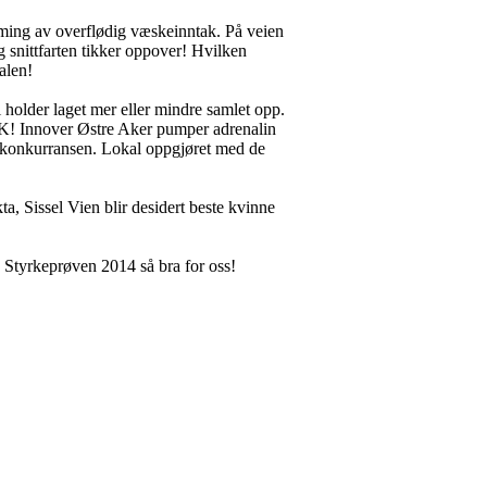
ømming av overflødig væskeinntak. På veien
 og snittfarten tikker oppover! Hvilken
alen!
holder laget mer eller mindre samlet opp.
PREK! Innover Østre Aker pumper adrenalin
 lagkonkurransen. Lokal oppgjøret med de
a, Sissel Vien blir desidert beste kvinne
e Styrkeprøven 2014 så bra for oss!