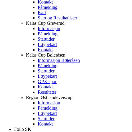
Kontakt
Påmelding
Kart
Start og Resultatlister
Kalas Cup Greverud
Informasjon
Påmelding
Starttider
Løypekart
Kontakt
Kalas Cup Bøleråsen
Informasjon Bøleråsen
Påmelding
Starttider
Løypekart
GPX spor
Kontakt
Resultater
Region Øst landeveiscup
Informasjon
Påmelding
Løypekart
Starttider
Kontakt
Follo SK