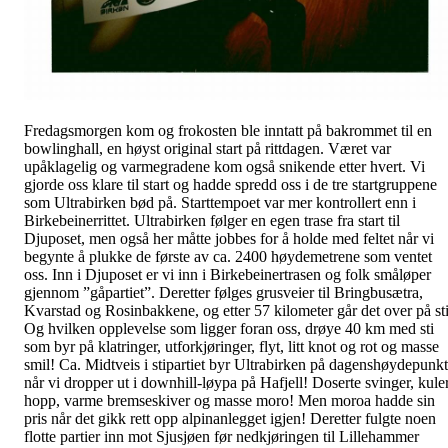
Fredagsmorgen kom og frokosten ble inntatt på bakrommet til en
bowlinghall, en høyst original start på rittdagen. Været var
upåklagelig og varmegradene kom også snikende etter hvert. Vi
gjorde oss klare til start og hadde spredd oss i de tre startgruppene
som Ultrabirken bød på. Starttempoet var mer kontrollert enn i
Birkebeinerrittet. Ultrabirken følger en egen trase fra start til
Djuposet, men også her måtte jobbes for å holde med feltet når vi
begynte å plukke de første av ca. 2400 høydemetrene som ventet
oss. Inn i Djuposet er vi inn i Birkebeinertrasen og folk småløper
gjennom ”gåpartiet”. Deretter følges grusveier til Bringbusætra,
Kvarstad og Rosinbakkene, og etter 57 kilometer går det over på sti
Og hvilken opplevelse som ligger foran oss, drøye 40 km med sti
som byr på klatringer, utforkjøringer, flyt, litt knot og rot og masse
smil! Ca. Midtveis i stipartiet byr Ultrabirken på dagenshøydepunkt
når vi dropper ut i downhill-løypa på Hafjell! Doserte svinger, kuler
hopp, varme bremseskiver og masse moro! Men moroa hadde sin
pris når det gikk rett opp alpinanlegget igjen! Deretter fulgte noen
flotte partier inn mot Sjusjøen før nedkjøringen til Lillehammer