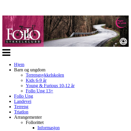
Veksle
navigasjon
Hjem
Barn og ungdom
Terrengsykkelskolen
Kids 6-9 år
Young & Furious 10-12 år
Follo Ung 13+
Follo Ung
Landevei
Terreng
Triatlon
Arrangementer
Follorittet
Informasjon