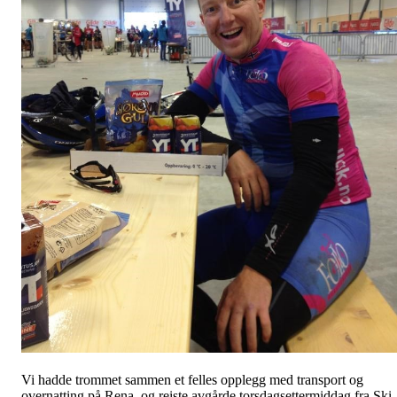
Vi hadde trommet sammen et felles opplegg med transport og
overnatting på Rena, og reiste avgårde torsdagsettermiddag fra Ski