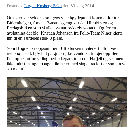
Postet av
Jørgen Kosberg Feldt
den
30. aug 2014
Omsider var sykkelsesongens siste høydepunkt kommet for tur,
Birkenhelgen, for en 12-mannsgjeng var det Ultrabirken og
Fredagsbirken som skulle avslutte sykkelsesongen. Og for en
avslutning det ble! Kristian Johansen fra Follo/Team Niner kjørte
inn til en særdeles sterk 3 plass.
Som Hogne har oppsummert: Ultrabirken inviterer til flott vær,
nydelig utsikt, høy fart på grusen, krevende klatringer opp flere
fjelltopper, utforsykling ned bikepark traseen i Hafjell og sist men
ikke minst mange mange kilometer med singeltrack stier som kreve
sin mann!