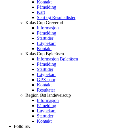
Kontakt
Påmelding
Kart
Start og Resultatlister
Kalas Cup Greverud
Informasjon
Påmelding
Starttider
Løypekart
Kontakt
Kalas Cup Bøleråsen
Informasjon Bøleråsen
Påmelding
Starttider
Løypekart
GPX spor
Kontakt
Resultater
Region Øst landeveiscup
Informasjon
Påmelding
Løypekart
Starttider
Kontakt
Follo SK