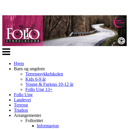
Veksle
navigasjon
Hjem
Barn og ungdom
Terrengsykkelskolen
Kids 6-9 år
Young & Furious 10-12 år
Follo Ung 13+
Follo Ung
Landevei
Terreng
Triatlon
Arrangementer
Follorittet
Informasjon