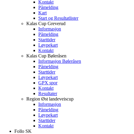
Kontakt
Påmelding
Kart
Start og Resultatlister
Kalas Cup Greverud
Informasjon
Påmelding
Starttider
Løypekart
Kontakt
Kalas Cup Bøleråsen
Informasjon Bøleråsen
Påmelding
Starttider
Løypekart
GPX spor
Kontakt
Resultater
Region Øst landeveiscup
Informasjon
Påmelding
Løypekart
Starttider
Kontakt
Follo SK