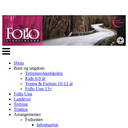
Veksle
navigasjon
Hjem
Barn og ungdom
Terrengsykkelskolen
Kids 6-9 år
Young & Furious 10-12 år
Follo Ung 13+
Follo Ung
Landevei
Terreng
Triatlon
Arrangementer
Follorittet
Informasjon