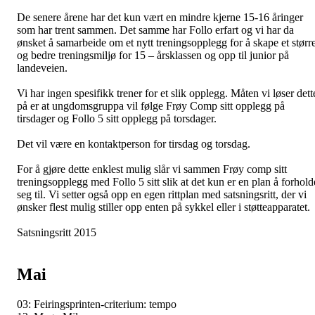
De senere årene har det kun vært en mindre kjerne 15-16 åringer
som har trent sammen. Det samme har Follo erfart og vi har da
ønsket å samarbeide om et nytt treningsopplegg for å skape et størr
og bedre treningsmiljø for 15 – årsklassen og opp til junior på
landeveien.
Vi har ingen spesifikk trener for et slik opplegg. Måten vi løser dett
på er at ungdomsgruppa vil følge Frøy Comp sitt opplegg på
tirsdager og Follo 5 sitt opplegg på torsdager.
Det vil være en kontaktperson for tirsdag og torsdag.
For å gjøre dette enklest mulig slår vi sammen Frøy comp sitt
treningsopplegg med Follo 5 sitt slik at det kun er en plan å forhold
seg til. Vi setter også opp en egen rittplan med satsningsritt, der vi
ønsker flest mulig stiller opp enten på sykkel eller i støtteapparatet.
Satsningsritt 2015
Mai
03: Feiringsprinten-criterium: tempo