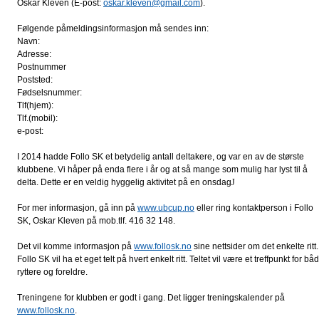
Oskar Kleven (E-post:
oskar.kleven@gmail.com
).
Følgende påmeldingsinformasjon må sendes inn:
Navn:
Adresse:
Postnummer
Poststed:
Fødselsnummer:
Tlf(hjem):
Tlf.(mobil):
e-post:
I 2014 hadde Follo SK et betydelig antall deltakere, og var en av de største
klubbene. Vi håper på enda flere i år og at så mange som mulig har lyst til å
delta. Dette er en veldig hyggelig aktivitet på en onsdag
J
For mer informasjon, gå inn på
www.ubcup.no
eller ring kontaktperson i Follo
SK, Oskar Kleven på mob.tlf. 416 32 148.
Det vil komme informasjon på
www.follosk.no
sine nettsider om det enkelte ritt.
Follo SK vil ha et eget telt på hvert enkelt ritt. Teltet vil være et treffpunkt for bå
ryttere og foreldre.
Treningene for klubben er godt i gang. Det ligger treningskalender på
www.follosk.no
.