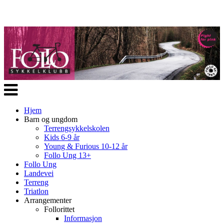
Veksle
navigasjon
Hjem
Barn og ungdom
Terrengsykkelskolen
Kids 6-9 år
Young & Furious 10-12 år
Follo Ung 13+
Follo Ung
Landevei
Terreng
Triatlon
Arrangementer
Follorittet
Informasjon