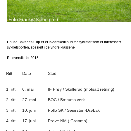
United Bakeries Cup er et lavterskeltilbud for syklister som er interessert i
sykkelsporten, spesielt i de yngre klassene
Rittoversikt for 2015:
Ritt
Dato
Sted
1. ritt
6. mai
IF Frøy / Skullerud (motsatt retning)
2. ritt
27. mai
BOC / Bærums verk
3. ritt
10. juni
Follo SK / Seiersten-Drøbak
4. ritt
17. juni
Prøve NM ( Grønmo)