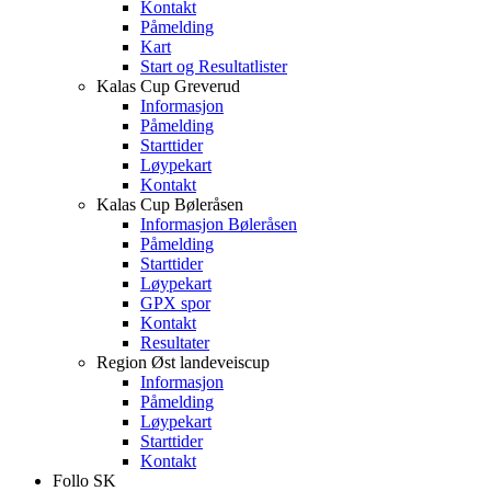
Kontakt
Påmelding
Kart
Start og Resultatlister
Kalas Cup Greverud
Informasjon
Påmelding
Starttider
Løypekart
Kontakt
Kalas Cup Bøleråsen
Informasjon Bøleråsen
Påmelding
Starttider
Løypekart
GPX spor
Kontakt
Resultater
Region Øst landeveiscup
Informasjon
Påmelding
Løypekart
Starttider
Kontakt
Follo SK