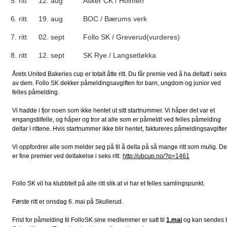
5. ritt
12. aug
Asker CK / Holmen
6. ritt
19. aug
BOC / Bærums verk
7. ritt
02. sept
Follo SK / Greverud(vurderes)
8. ritt
12. sept
SK Rye / Langsetløkka
Årets United Bakeries cup er totalt åtte ritt. Du får premie ved å ha deltatt i seks
av dem. Follo SK dekker påmeldingsavgiften for barn, ungdom og junior ved
felles påmelding.
Vi hadde i fjor noen som ikke hentet ut sitt startnummer. Vi håper det var et
engangstilfelle, og håper og tror at alle som er påmeldt ved felles påmelding
deltar i rittene. Hvis startnummer ikke blir hentet, faktureres påmeldingsavgifte
Vi oppfordrer alle som melder seg på til å delta på så mange ritt som mulig. De
er fine premier ved deltakelse i seks ritt:
http://ubcup.no/?p=1461
Follo SK vil ha klubbtelt på alle ritt slik at vi har et felles samlingspunkt.
Første ritt er onsdag 6. mai på Skullerud.
Frist for påmelding til FolloSK sine medlemmer er satt til
1.mai
og kan sendes t