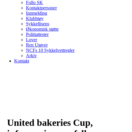
Follo SK
Kontaktpersoner
Innmelding
Klubbtøy
Sykkellisens
Økonomisk støtte
Politiattester
Lover
Ren Utøver
NCFs 10 Sykkelvettregler
Arkiv
Kontakt
United bakeries Cup,