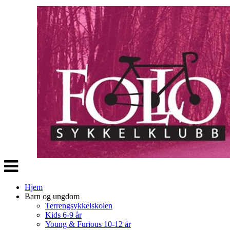
Veksle
navigasjon
Hjem
Barn og ungdom
Terrengsykkelskolen
Kids 6-9 år
Young & Furious 10-12 år