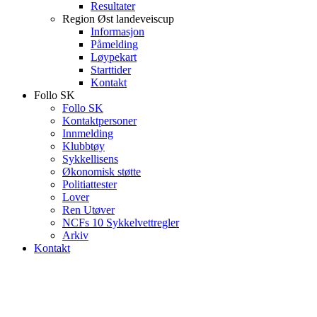
Resultater
Region Øst landeveiscup
Informasjon
Påmelding
Løypekart
Starttider
Kontakt
Follo SK
Follo SK
Kontaktpersoner
Innmelding
Klubbtøy
Sykkellisens
Økonomisk støtte
Politiattester
Lover
Ren Utøver
NCFs 10 Sykkelvettregler
Arkiv
Kontakt