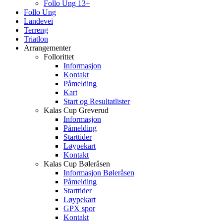
Follo Ung 13+
Follo Ung
Landevei
Terreng
Triatlon
Arrangementer
Follorittet
Informasjon
Kontakt
Påmelding
Kart
Start og Resultatlister
Kalas Cup Greverud
Informasjon
Påmelding
Starttider
Løypekart
Kontakt
Kalas Cup Bøleråsen
Informasjon Bøleråsen
Påmelding
Starttider
Løypekart
GPX spor
Kontakt