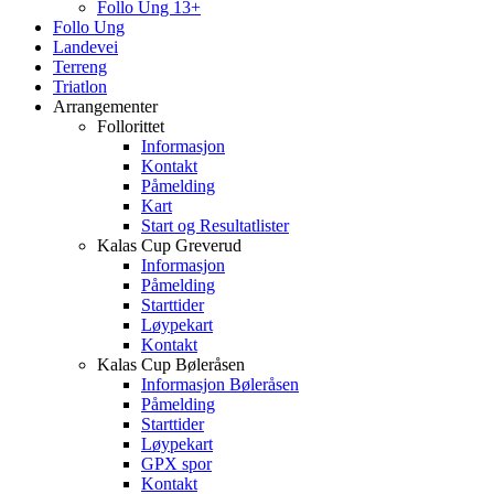
Follo Ung 13+
Follo Ung
Landevei
Terreng
Triatlon
Arrangementer
Follorittet
Informasjon
Kontakt
Påmelding
Kart
Start og Resultatlister
Kalas Cup Greverud
Informasjon
Påmelding
Starttider
Løypekart
Kontakt
Kalas Cup Bøleråsen
Informasjon Bøleråsen
Påmelding
Starttider
Løypekart
GPX spor
Kontakt