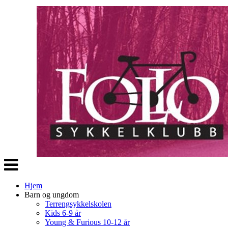
Veksle
navigasjon
Hjem
Barn og ungdom
Terrengsykkelskolen
Kids 6-9 år
Young & Furious 10-12 år