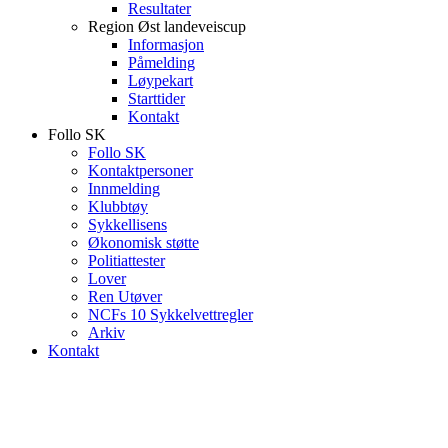
Resultater
Region Øst landeveiscup
Informasjon
Påmelding
Løypekart
Starttider
Kontakt
Follo SK
Follo SK
Kontaktpersoner
Innmelding
Klubbtøy
Sykkellisens
Økonomisk støtte
Politiattester
Lover
Ren Utøver
NCFs 10 Sykkelvettregler
Arkiv
Kontakt