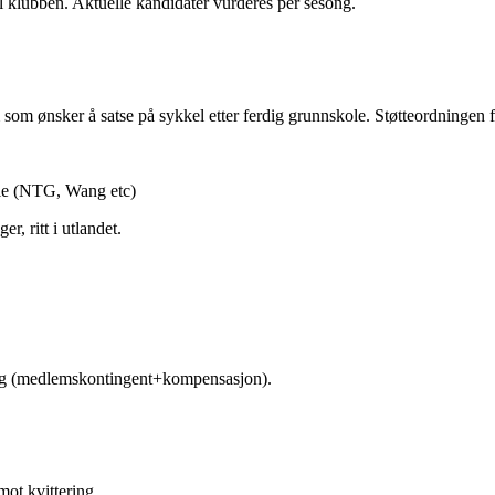
l klubben. Aktuelle kandidater vurderes per sesong.
som ønsker å satse på sykkel etter ferdig grunnskole. Støtteordningen
ole (NTG, Wang etc)
er, ritt i utlandet.
ing (medlemskontingent+kompensasjon).
mot kvittering