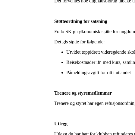
Det forventes noe dugnadsbidrag tilbake ti
Støtteordning for satsning
Follo SK gir økonomisk støtte for ungdom 
Det gis støtte for følgende:
Utvidet toppidrett videregående sk
Reisekostnader ifr. med kurs, samling
Påmeldingsavgift for ritt i utlandet
Trenere og styremedlemmer
Trenere og styret har egen refusjonsordn
Utlegg
Utlegg du har hatt for klubben refunderes 