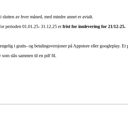
 i slutten av hver måned, med mindre annet er avtalt.
for perioden 01.01.25- 31.12.25 er
f
rist for innlevering for 21/12-25.
ngelig i gratis- og betalingsversjoner på Appstore eller googleplay. Et p
r som slås sammen til en pdf fil.