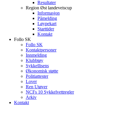
Resultater
Region Øst landeveiscup
Informasjon
Påmelding
Løypekart
Starttider
Kontakt
Follo SK
Follo SK
Kontaktpersoner
Innmelding
Klubbtøy
Sykkellisens
Økonomisk støtte
Politiattester
Lover
Ren Utøver
NCFs 10 Sykkelvettregler
Arkiv
Kontakt