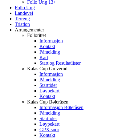
Follo Ung 13+
Follo Ung
Landevei
Terreng
Triatlon
Arrangementer
Follorittet
Informasjon
Kontakt
Påmelding
Kart
Start og Resultatlister
Kalas Cup Greverud
Informasjon
Påmelding
Starttider
Løypekart
Kontakt
Kalas Cup Bøleråsen
Informasjon Bøleråsen
Påmelding
Starttider
Løypekart
GPX spor
Kontakt