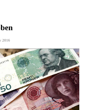
bben
v 2016