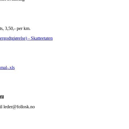
ts, 3,50,- per km.
tergodtgjørelse) - Skatteetaten
mal-.xls
fil
til leder@follosk.no