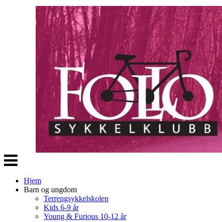
Veksle
navigasjon
Hjem
Barn og ungdom
Terrengsykkelskolen
Kids 6-9 år
Young & Furious 10-12 år