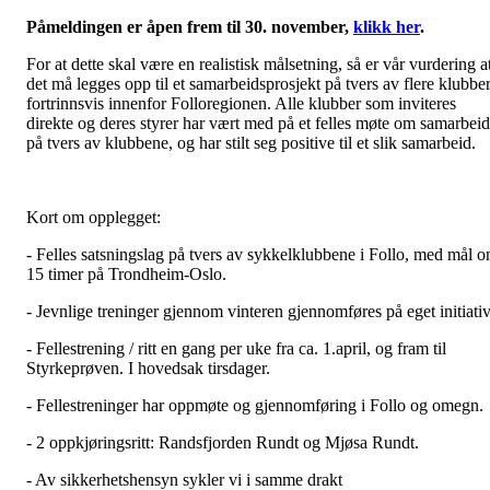
Påmeldingen er åpen frem til 30. november,
klikk her
.
For at dette skal være en realistisk målsetning, så er vår vurdering a
det må legges opp til et samarbeidsprosjekt på tvers av flere klubber
fortrinnsvis innenfor Folloregionen. Alle klubber som inviteres
direkte og deres styrer har vært med på et felles møte om samarbeid
på tvers av klubbene, og har stilt seg positive til et slik samarbeid.
Kort om opplegget:
- Felles satsningslag på tvers av sykkelklubbene i Follo, med mål 
15 timer på Trondheim-Oslo.
- Jevnlige treninger gjennom vinteren gjennomføres på eget initiati
- Fellestrening / ritt en gang per uke fra ca. 1.april, og fram til
Styrkeprøven. I hovedsak tirsdager.
- Fellestreninger har oppmøte og gjennomføring i Follo og omegn.
- 2 oppkjøringsritt: Randsfjorden Rundt og Mjøsa Rundt.
- Av sikkerhetshensyn sykler vi i samme drakt