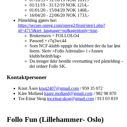
01/11/19 - 31/12/19 NOK 1214,-
01/01/20 - 15/04/20 NOK 1468,-
16/04/20 - 22/06/20 NOK 1733,-
Påmelding gjøres her:
https://secure.onreg.com/onreg2/front/step1.php?
id=4715&set_language=no&agentonly=true
.
Brukernavn = FOLLOLO4
Passord = r7q3wc44
Som NCF-klubb oppgir du klubben der du har løst
lisens. Skriv «Follo Adrenalin» i «Annen
klubb/bedrift/lag»
Du trenger ikke bestille overnatting ved påmelding –
det ordner Follo SK.
Kontaktpersoner
Knut Åsen
knut2407@gmail.com
/ 959 35 072
Kåre Molland
kaare.molland@gmail.com
/ 982 98 870
Tor-Einar Skog
tor.einar.skog@gmail.com
/ 913 03 819
Follo Fun (Lillehammer- Oslo)