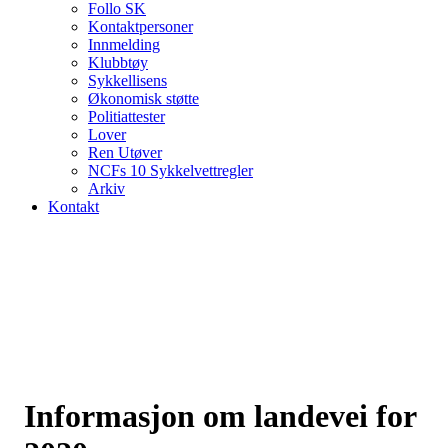
Follo SK
Kontaktpersoner
Innmelding
Klubbtøy
Sykkellisens
Økonomisk støtte
Politiattester
Lover
Ren Utøver
NCFs 10 Sykkelvettregler
Arkiv
Kontakt
Informasjon om landevei for