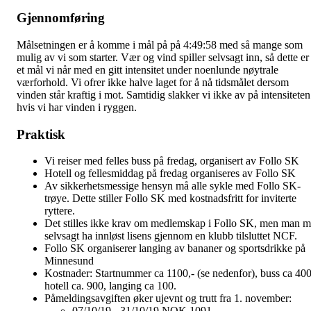
Gjennomføring
Målsetningen er å komme i mål på på 4:49:58 med så mange som
mulig av vi som starter. Vær og vind spiller selvsagt inn, så dette er
et mål vi når med en gitt intensitet under noenlunde nøytrale
værforhold. Vi ofrer ikke halve laget for å nå tidsmålet dersom
vinden står kraftig i mot. Samtidig slakker vi ikke av på intensiteten
hvis vi har vinden i ryggen.
Praktisk
Vi reiser med felles buss på fredag, organisert av Follo SK
Hotell og fellesmiddag på fredag organiseres av Follo SK
Av sikkerhetsmessige hensyn må alle sykle med Follo SK-
trøye. Dette stiller Follo SK med kostnadsfritt for inviterte
ryttere.
Det stilles ikke krav om medlemskap i Follo SK, men man 
selvsagt ha innløst lisens gjennom en klubb tilsluttet NCF.
Follo SK organiserer langing av bananer og sportsdrikke på
Minnesund
Kostnader: Startnummer ca 1100,- (se nedenfor), buss ca 400
hotell ca. 900, langing ca 100.
Påmeldingsavgiften øker ujevnt og trutt fra 1. november:
07/10/19 - 31/10/19 NOK 1091.-