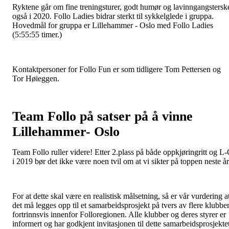
Ryktene går om fine treningsturer, godt humør og lavinngangstersk
også i 2020. Follo Ladies bidrar sterkt til sykkelglede i gruppa.
Hovedmål for gruppa er Lillehammer - Oslo med Follo Ladies
(5:55:55 timer.)
Kontaktpersoner for Follo Fun er som tidligere Tom Pettersen og
Tor Høieggen.
Team Follo på satser på å vinne
Lillehammer- Oslo
Team Follo ruller videre! Etter 2.plass på både oppkjøringritt og L
i 2019 bør det ikke være noen tvil om at vi sikter på toppen neste år
For at dette skal være en realistisk målsetning, så er vår vurdering a
det må legges opp til et samarbeidsprosjekt på tvers av flere klubber
fortrinnsvis innenfor Folloregionen. Alle klubber og deres styrer er
informert og har godkjent invitasjonen til dette samarbeidsprosjektet