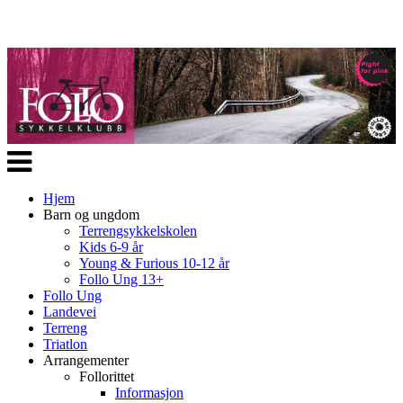
Veksle
navigasjon
Hjem
Barn og ungdom
Terrengsykkelskolen
Kids 6-9 år
Young & Furious 10-12 år
Follo Ung 13+
Follo Ung
Landevei
Terreng
Triatlon
Arrangementer
Follorittet
Informasjon