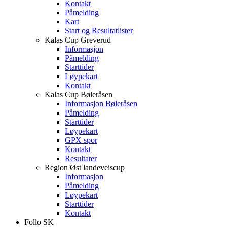
Kontakt
Påmelding
Kart
Start og Resultatlister
Kalas Cup Greverud
Informasjon
Påmelding
Starttider
Løypekart
Kontakt
Kalas Cup Bøleråsen
Informasjon Bøleråsen
Påmelding
Starttider
Løypekart
GPX spor
Kontakt
Resultater
Region Øst landeveiscup
Informasjon
Påmelding
Løypekart
Starttider
Kontakt
Follo SK