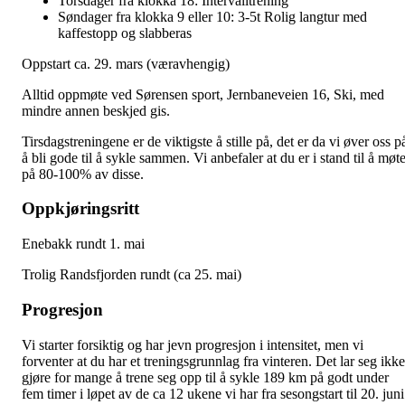
Torsdager fra klokka 18: Intervalltrening
Søndager fra klokka 9 eller 10: 3-5t Rolig langtur med
kaffestopp og slabberas
Oppstart ca. 29. mars (væravhengig)
Alltid oppmøte ved Sørensen sport, Jernbaneveien 16, Ski, med
mindre annen beskjed gis.
Tirsdagstreningene er de viktigste å stille på, det er da vi øver oss p
å bli gode til å sykle sammen. Vi anbefaler at du er i stand til å møt
på 80-100% av disse.
Oppkjøringsritt
Enebakk rundt 1. mai
Trolig Randsfjorden rundt (ca 25. mai)
Progresjon
Vi starter forsiktig og har jevn progresjon i intensitet, men vi
forventer at du har et treningsgrunnlag fra vinteren. Det lar seg ikke
gjøre for mange å trene seg opp til å sykle 189 km på godt under
fem timer i løpet av de ca 12 ukene vi har fra sesongstart til 20. juni