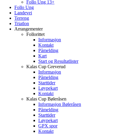
Follo Ung 13+
Follo Ung
Landevei
Terreng
Triatlon
Arrangementer
Follorittet
Informasjon
Kontakt
Påmelding
Kart
Start og Resultatlister
Kalas Cup Greverud
Informasjon
Påmelding
Starttider
Løypekart
Kontakt
Kalas Cup Bøleråsen
Informasjon Bøleråsen
Påmelding
Starttider
Løypekart
GPX spor
Kontakt