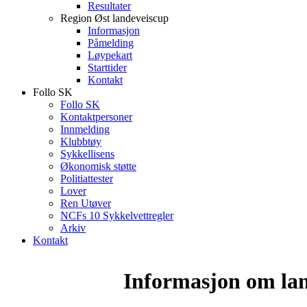
Resultater
Region Øst landeveiscup
Informasjon
Påmelding
Løypekart
Starttider
Kontakt
Follo SK
Follo SK
Kontaktpersoner
Innmelding
Klubbtøy
Sykkellisens
Økonomisk støtte
Politiattester
Lover
Ren Utøver
NCFs 10 Sykkelvettregler
Arkiv
Kontakt
Informasjon om lan