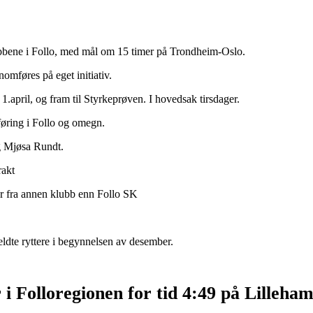
lubbene i Follo, med mål om 15 timer på Trondheim-Oslo.
nomføres på eget initiativ.
. 1.april, og fram til Styrkeprøven. I hovedsak tirsdager.
øring i Follo og omegn.
g Mjøsa Rundt.
rakt
er fra annen klubb enn Follo SK
eldte ryttere i begynnelsen av desember.
i Folloregionen for tid 4:49 på Lilleha