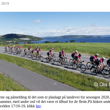
t 2019
e og påmelding til det som er planlagt på landevei for sesongen 2020. Ko
mmer, med andre ord vil det være et tilbud for de fleste.På linken under
kvelden 17/10-19, klikk
her
.