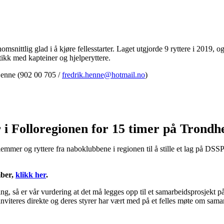
nittlig glad i å kjøre fellesstarter. Laget utgjorde 9 ryttere i 2019, og b
ikk med kapteiner og hjelperyttere.
 Henne (902 00 705 /
fredrik.henne@hotmail.no
)
i Folloregionen for 15 timer på Trondh
emmer og ryttere fra naboklubbene i regionen til å stille et lag på DS
mber,
klikk her
.
ing, så er vår vurdering at det må legges opp til et samarbeidsprosjekt på
nviteres direkte og deres styrer har vært med på et felles møte om samar