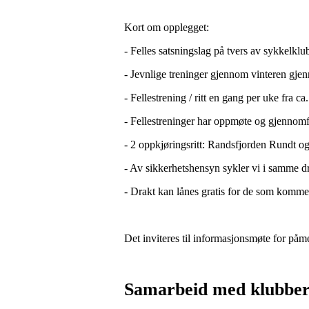
Kort om opplegget:
- Felles satsningslag på tvers av sykkelk
- Jevnlige treninger gjennom vinteren gjen
- Fellestrening / ritt en gang per uke fra ca
- Fellestreninger har oppmøte og gjennomf
- 2 oppkjøringsritt: Randsfjorden Rundt o
- Av sikkerhetshensyn sykler vi i samme d
- Drakt kan lånes gratis for de som komm
Det inviteres til informasjonsmøte for påm
Samarbeid med klubber 