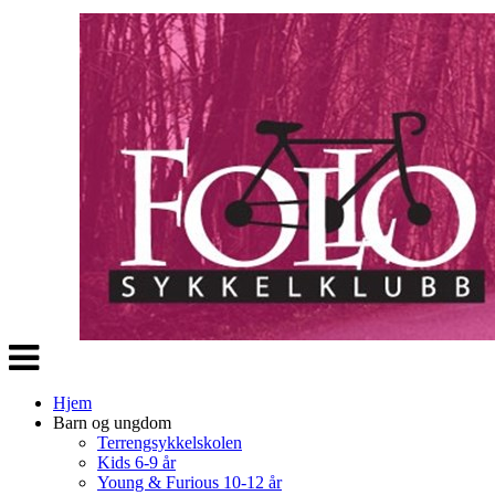
Veksle
navigasjon
Hjem
Barn og ungdom
Terrengsykkelskolen
Kids 6-9 år
Young & Furious 10-12 år