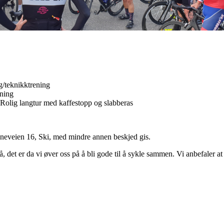
g/teknikktrening
ening
 Rolig langtur med kaffestopp og slabberas
aneveien 16, Ski, med mindre annen beskjed gis.
på, det er da vi øver oss på å bli gode til å sykle sammen. Vi anbefaler a