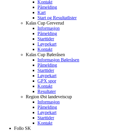
Kontakt
Påmelding
Kart
Start og Resultatlister
Kalas Cup Greverud
Informasjon
Påmelding
Starttider
Løypekart
Kontakt
Kalas Cup Bøleråsen
Informasjon Bøleråsen
Påmelding
Starttider
Løypekart
GPX spor
Kontakt
Resultater
Region Øst landeveiscup
Informasjon
Påmelding
Løypekart
Starttider
Kontakt
Follo SK