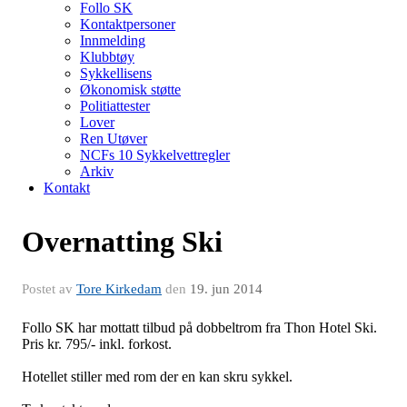
Follo SK
Kontaktpersoner
Innmelding
Klubbtøy
Sykkellisens
Økonomisk støtte
Politiattester
Lover
Ren Utøver
NCFs 10 Sykkelvettregler
Arkiv
Kontakt
Overnatting Ski
Postet av
Tore Kirkedam
den
19. jun 2014
Follo SK har mottatt tilbud på dobbeltrom fra Thon Hotel Ski.
Pris kr. 795/- inkl. forkost.
Hotellet stiller med rom der en kan skru sykkel.