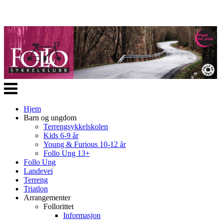
Veksle
navigasjon
Hjem
Barn og ungdom
Terrengsykkelskolen
Kids 6-9 år
Young & Furious 10-12 år
Follo Ung 13+
Follo Ung
Landevei
Terreng
Triatlon
Arrangementer
Follorittet
Informasjon