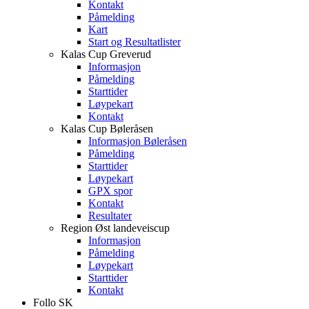
Kontakt
Påmelding
Kart
Start og Resultatlister
Kalas Cup Greverud
Informasjon
Påmelding
Starttider
Løypekart
Kontakt
Kalas Cup Bøleråsen
Informasjon Bøleråsen
Påmelding
Starttider
Løypekart
GPX spor
Kontakt
Resultater
Region Øst landeveiscup
Informasjon
Påmelding
Løypekart
Starttider
Kontakt
Follo SK