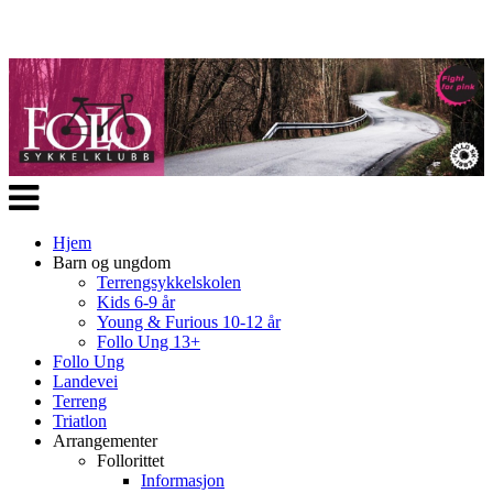
Veksle
navigasjon
Hjem
Barn og ungdom
Terrengsykkelskolen
Kids 6-9 år
Young & Furious 10-12 år
Follo Ung 13+
Follo Ung
Landevei
Terreng
Triatlon
Arrangementer
Follorittet
Informasjon