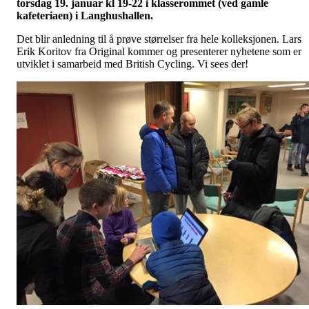
torsdag 19. januar kl 19-22 i klasserommet (ved gamle
kafeteriaen) i Langhushallen.
Det blir anledning til å prøve størrelser fra hele kolleksjonen. Lars
Erik Koritov fra Original kommer og presenterer nyhetene som er
utviklet i samarbeid med British Cycling. Vi sees der!