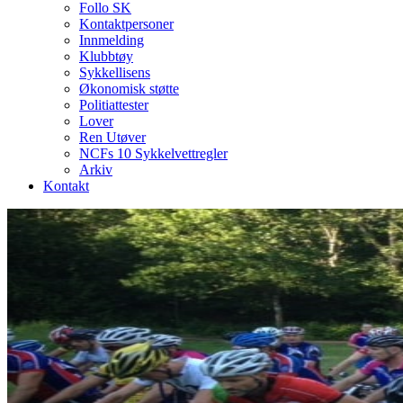
Follo SK
Kontaktpersoner
Innmelding
Klubbtøy
Sykkellisens
Økonomisk støtte
Politiattester
Lover
Ren Utøver
NCFs 10 Sykkelvettregler
Arkiv
Kontakt