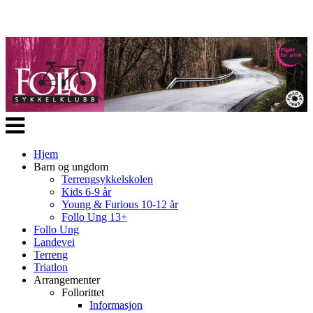
Veksle
navigasjon
Hjem
Barn og ungdom
Terrengsykkelskolen
Kids 6-9 år
Young & Furious 10-12 år
Follo Ung 13+
Follo Ung
Landevei
Terreng
Triatlon
Arrangementer
Follorittet
Informasjon