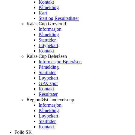
Kontakt
Påmelding
Kart
Start og Resultatlister
Kalas Cup Greverud
Informasjon
Påmelding
Starttider
Løypekart
Kontakt
Kalas Cup Bøleråsen
Informasjon Bøleråsen
Påmelding
Starttider
Løypekart
GPX spor
Kontakt
Resultater
Region Øst landeveiscup
Informasjon
Påmelding
Løypekart
Starttider
Kontakt
Follo SK