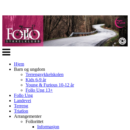
Veksle
navigasjon
Hjem
Barn og ungdom
Terrengsykkelskolen
Kids 6-9 år
Young & Furious 10-12 år
Follo Ung 13+
Follo Ung
Landevei
Terreng
Triatlon
Arrangementer
Follorittet
Informasjon