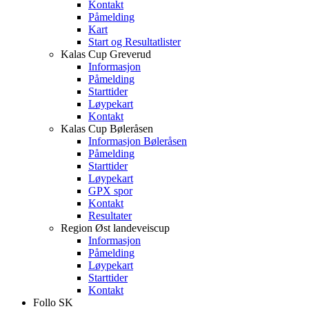
Kontakt
Påmelding
Kart
Start og Resultatlister
Kalas Cup Greverud
Informasjon
Påmelding
Starttider
Løypekart
Kontakt
Kalas Cup Bøleråsen
Informasjon Bøleråsen
Påmelding
Starttider
Løypekart
GPX spor
Kontakt
Resultater
Region Øst landeveiscup
Informasjon
Påmelding
Løypekart
Starttider
Kontakt
Follo SK