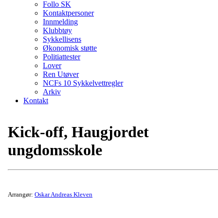
Follo SK
Kontaktpersoner
Innmelding
Klubbtøy
Sykkellisens
Økonomisk støtte
Politiattester
Lover
Ren Utøver
NCFs 10 Sykkelvettregler
Arkiv
Kontakt
Kick-off, Haugjordet
ungdomsskole
Arrangør:
Oskar Andreas Kleven