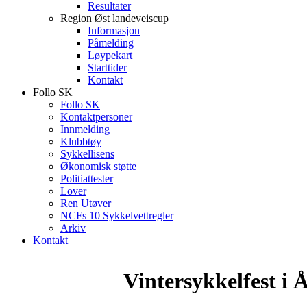
Resultater
Region Øst landeveiscup
Informasjon
Påmelding
Løypekart
Starttider
Kontakt
Follo SK
Follo SK
Kontaktpersoner
Innmelding
Klubbtøy
Sykkellisens
Økonomisk støtte
Politiattester
Lover
Ren Utøver
NCFs 10 Sykkelvettregler
Arkiv
Kontakt
Vintersykkelfest i