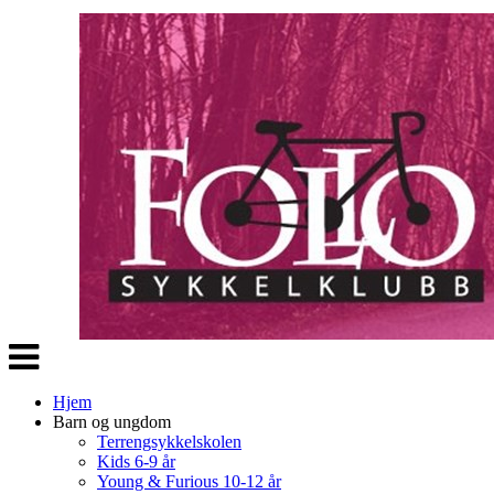
Veksle
navigasjon
Hjem
Barn og ungdom
Terrengsykkelskolen
Kids 6-9 år
Young & Furious 10-12 år