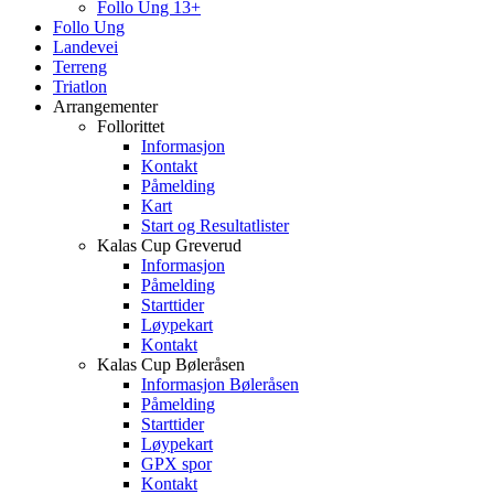
Follo Ung 13+
Follo Ung
Landevei
Terreng
Triatlon
Arrangementer
Follorittet
Informasjon
Kontakt
Påmelding
Kart
Start og Resultatlister
Kalas Cup Greverud
Informasjon
Påmelding
Starttider
Løypekart
Kontakt
Kalas Cup Bøleråsen
Informasjon Bøleråsen
Påmelding
Starttider
Løypekart
GPX spor
Kontakt