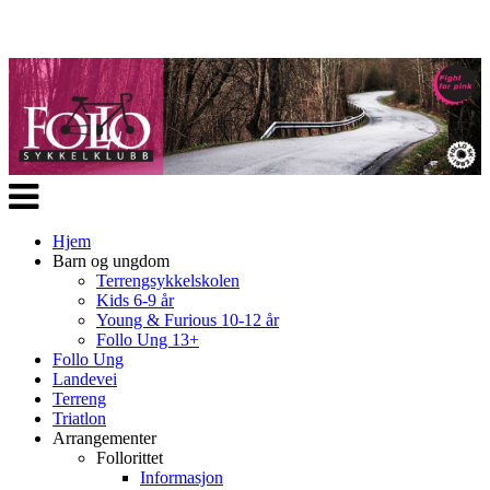
Veksle
navigasjon
Hjem
Barn og ungdom
Terrengsykkelskolen
Kids 6-9 år
Young & Furious 10-12 år
Follo Ung 13+
Follo Ung
Landevei
Terreng
Triatlon
Arrangementer
Follorittet
Informasjon