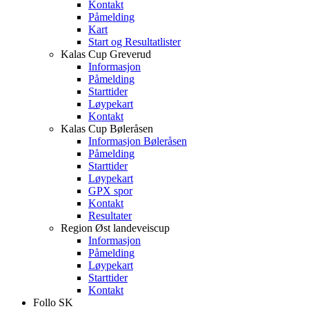
Kontakt
Påmelding
Kart
Start og Resultatlister
Kalas Cup Greverud
Informasjon
Påmelding
Starttider
Løypekart
Kontakt
Kalas Cup Bøleråsen
Informasjon Bøleråsen
Påmelding
Starttider
Løypekart
GPX spor
Kontakt
Resultater
Region Øst landeveiscup
Informasjon
Påmelding
Løypekart
Starttider
Kontakt
Follo SK