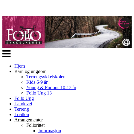
Veksle
navigasjon
Hjem
Barn og ungdom
Terrengsykkelskolen
Kids 6-9 år
Young & Furious 10-12 år
Follo Ung 13+
Follo Ung
Landevei
Terreng
Triatlon
Arrangementer
Follorittet
Informasjon