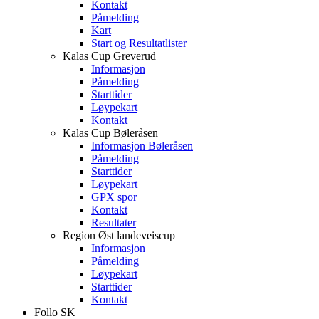
Kontakt
Påmelding
Kart
Start og Resultatlister
Kalas Cup Greverud
Informasjon
Påmelding
Starttider
Løypekart
Kontakt
Kalas Cup Bøleråsen
Informasjon Bøleråsen
Påmelding
Starttider
Løypekart
GPX spor
Kontakt
Resultater
Region Øst landeveiscup
Informasjon
Påmelding
Løypekart
Starttider
Kontakt
Follo SK