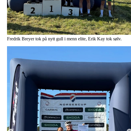
Fredrik Breyer tok på nytt gull i menn elite, Erik Kay tok sølv.