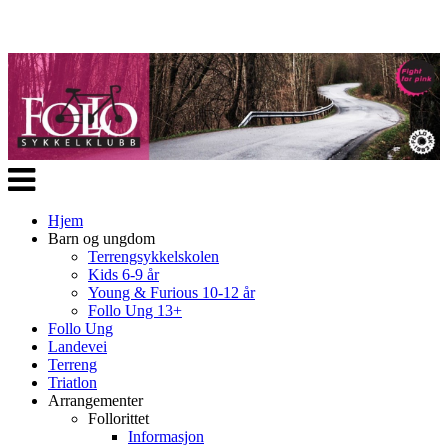
Veksle
navigasjon
Hjem
Barn og ungdom
Terrengsykkelskolen
Kids 6-9 år
Young & Furious 10-12 år
Follo Ung 13+
Follo Ung
Landevei
Terreng
Triatlon
Arrangementer
Follorittet
Informasjon