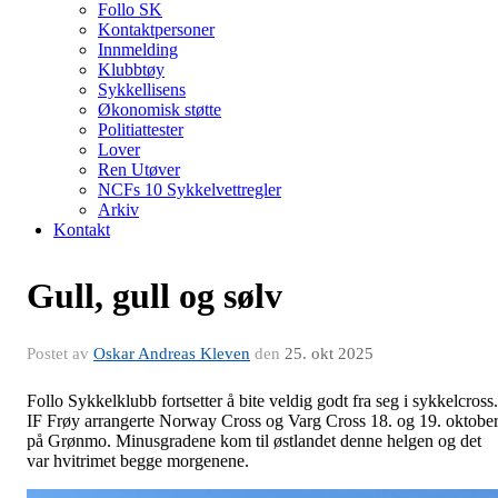
Follo SK
Kontaktpersoner
Innmelding
Klubbtøy
Sykkellisens
Økonomisk støtte
Politiattester
Lover
Ren Utøver
NCFs 10 Sykkelvettregler
Arkiv
Kontakt
Gull, gull og sølv
Postet av
Oskar Andreas Kleven
den
25. okt 2025
Follo Sykkelklubb fortsetter å bite veldig godt fra seg i sykkelcross.
IF Frøy arrangerte Norway Cross og Varg Cross 18. og 19. oktobe
på Grønmo. Minusgradene kom til østlandet denne helgen og det
var hvitrimet begge morgenene.