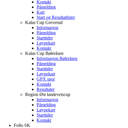
Kontakt
Påmelding
Kart
Start og Resultatlister
Kalas Cup Greverud
Informasjon
Påmelding
Starttider
Løypekart
Kontakt
Kalas Cup Bøleråsen
Informasjon Bøleråsen
Påmelding
Starttider
Løypekart
GPX spor
Kontakt
Resultater
Region Øst landeveiscup
Informasjon
Påmelding
Løypekart
Starttider
Kontakt
Follo SK