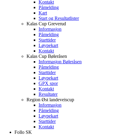
Kontakt
Påmelding
Kart
Start og Resultatlister
Kalas Cup Greverud
Informasjon
Påmelding
Starttider
Løypekart
Kontakt
Kalas Cup Bøleråsen
Informasjon Bøleråsen
Påmelding
Starttider
Løypekart
GPX spor
Kontakt
Resultater
Region Øst landeveiscup
Informasjon
Påmelding
Løypekart
Starttider
Kontakt
Follo SK