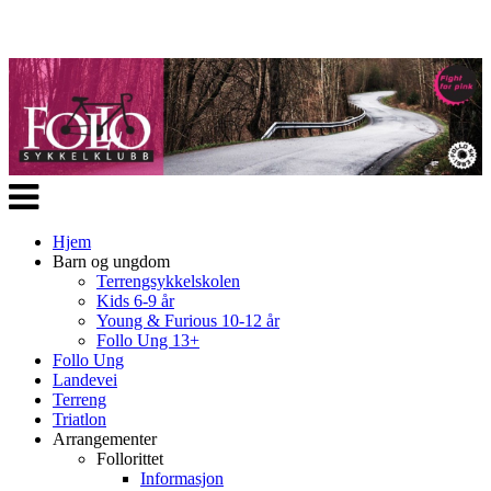
Veksle
navigasjon
Hjem
Barn og ungdom
Terrengsykkelskolen
Kids 6-9 år
Young & Furious 10-12 år
Follo Ung 13+
Follo Ung
Landevei
Terreng
Triatlon
Arrangementer
Follorittet
Informasjon