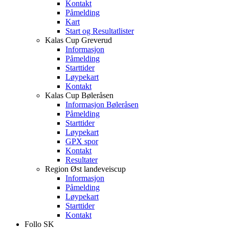
Kontakt
Påmelding
Kart
Start og Resultatlister
Kalas Cup Greverud
Informasjon
Påmelding
Starttider
Løypekart
Kontakt
Kalas Cup Bøleråsen
Informasjon Bøleråsen
Påmelding
Starttider
Løypekart
GPX spor
Kontakt
Resultater
Region Øst landeveiscup
Informasjon
Påmelding
Løypekart
Starttider
Kontakt
Follo SK