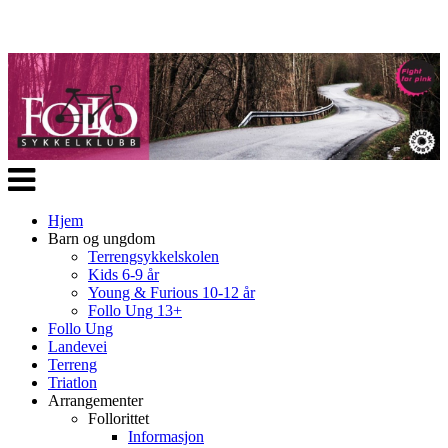
Veksle
navigasjon
Hjem
Barn og ungdom
Terrengsykkelskolen
Kids 6-9 år
Young & Furious 10-12 år
Follo Ung 13+
Follo Ung
Landevei
Terreng
Triatlon
Arrangementer
Follorittet
Informasjon