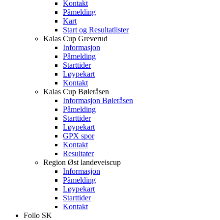
Kontakt
Påmelding
Kart
Start og Resultatlister
Kalas Cup Greverud
Informasjon
Påmelding
Starttider
Løypekart
Kontakt
Kalas Cup Bøleråsen
Informasjon Bøleråsen
Påmelding
Starttider
Løypekart
GPX spor
Kontakt
Resultater
Region Øst landeveiscup
Informasjon
Påmelding
Løypekart
Starttider
Kontakt
Follo SK