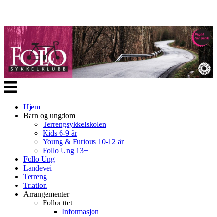
Veksle
navigasjon
Hjem
Barn og ungdom
Terrengsykkelskolen
Kids 6-9 år
Young & Furious 10-12 år
Follo Ung 13+
Follo Ung
Landevei
Terreng
Triatlon
Arrangementer
Follorittet
Informasjon