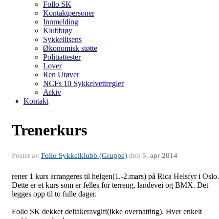
Follo SK
Kontaktpersoner
Innmelding
Klubbtøy
Sykkellisens
Økonomisk støtte
Politiattester
Lover
Ren Utøver
NCFs 10 Sykkelvettregler
Arkiv
Kontakt
Trenerkurs
Postet av
Follo Sykkelklubb (Gruppe)
den
5. apr 2014
rener 1 kurs arrangeres til helgen(1.-2.mars) på Rica Helsfyr i Oslo.
Dette er et kurs som er felles for terreng, landevei og BMX. Det
legges opp til to fulle dager.
Follo SK dekker deltakeravgift(ikke overnatting). Hver enkelt