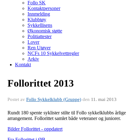
Follo SK
Kontaktpersoner
Innmelding
Klubbtøy
Sykkellisens
Økonomisk støtte
Politiattester
Lover
Ren Utøver
NCFs 10 Sykkelvettregler
Arkiv
Kontakt
Follorittet 2013
Postet av
Follo Sykkelklubb (Gruppe)
den
11. mai 2013
Rundt 180 spente syklister stilte til Follo sykkelklubbs årlige
arrangement. Follorittet samlet både veteraner og juniorer.
Bilder Follorittet - oppdatert
Fra Follorittet i ØB