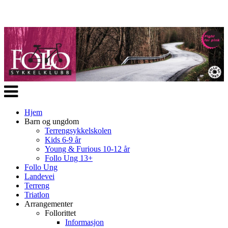
Veksle
navigasjon
Hjem
Barn og ungdom
Terrengsykkelskolen
Kids 6-9 år
Young & Furious 10-12 år
Follo Ung 13+
Follo Ung
Landevei
Terreng
Triatlon
Arrangementer
Follorittet
Informasjon