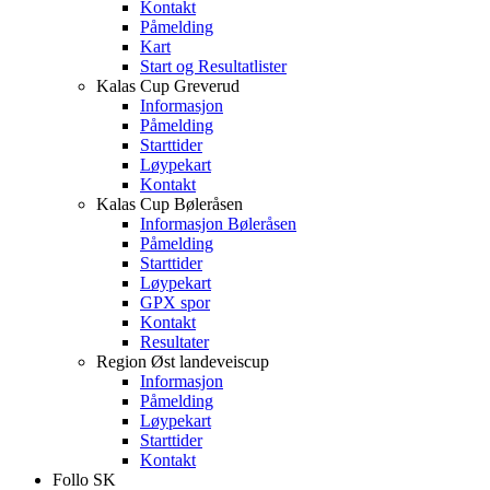
Kontakt
Påmelding
Kart
Start og Resultatlister
Kalas Cup Greverud
Informasjon
Påmelding
Starttider
Løypekart
Kontakt
Kalas Cup Bøleråsen
Informasjon Bøleråsen
Påmelding
Starttider
Løypekart
GPX spor
Kontakt
Resultater
Region Øst landeveiscup
Informasjon
Påmelding
Løypekart
Starttider
Kontakt
Follo SK